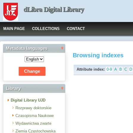
dLibra Digital Library
MAIN PAGE
COLLECTIONS
CONTACT
Metadata languages
Browsing indexes
Attribute index:
0-9
A
B
C
D
Library
Digital Library UJD
Rozprawy doktorskie
Czasopisma Naukowe
Wydawnictwa zwarte
Ziemia Częstochowska