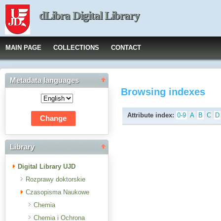
dLibra Digital Library
MAIN PAGE
COLLECTIONS
CONTACT
Metadata languages
Browsing indexes
Attribute index:
0-9
A
B
C
D
Library
Digital Library UJD
Rozprawy doktorskie
Czasopisma Naukowe
Chemia
Chemia i Ochrona