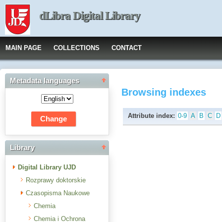
dLibra Digital Library
MAIN PAGE
COLLECTIONS
CONTACT
Metadata languages
Browsing indexes
Attribute index:
0-9
A
B
C
D
Library
Digital Library UJD
Rozprawy doktorskie
Czasopisma Naukowe
Chemia
Chemia i Ochrona