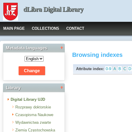
dLibra Digital Library
MAIN PAGE
COLLECTIONS
CONTACT
Metadata languages
Browsing indexes
Attribute index:
0-9
A
B
C
D
Library
Digital Library UJD
Rozprawy doktorskie
Czasopisma Naukowe
Wydawnictwa zwarte
Ziemia Częstochowska