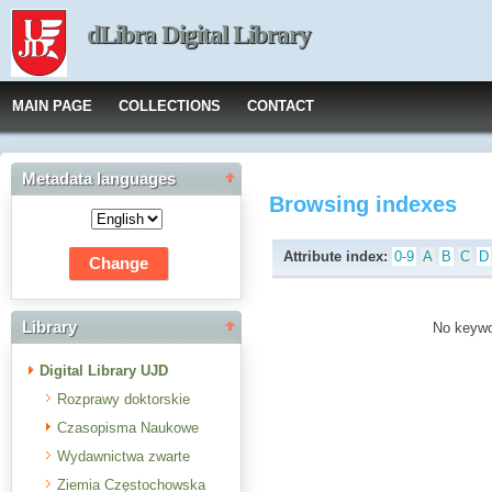
dLibra Digital Library
MAIN PAGE
COLLECTIONS
CONTACT
Metadata languages
Browsing indexes
Attribute index:
0-9
A
B
C
D
Library
No keywor
Digital Library UJD
Rozprawy doktorskie
Czasopisma Naukowe
Wydawnictwa zwarte
Ziemia Częstochowska