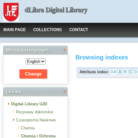
dLibra Digital Library
MAIN PAGE
COLLECTIONS
CONTACT
Metadata languages
Browsing indexes
Attribute index:
0-9
A
B
C
D
Library
Digital Library UJD
Rozprawy doktorskie
Czasopisma Naukowe
Chemia
Chemia i Ochrona