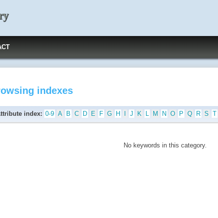
ry
ACT
rowsing indexes
ttribute index:
0-9
A
B
C
D
E
F
G
H
I
J
K
L
M
N
O
P
Q
R
S
T
No keywords in this category.