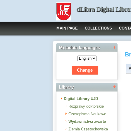
dLibra Digital Libra
MAIN PAGE
COLLECTIONS
CONT
Metadata languages
B
A
Library
Digital Library UJD
Rozprawy doktorskie
Czasopisma Naukowe
Wydawnictwa zwarte
Ziemia Częstochowska