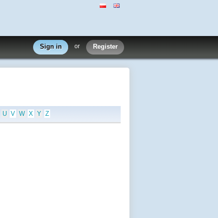
Sign in
or
Register
U
V
W
X
Y
Z