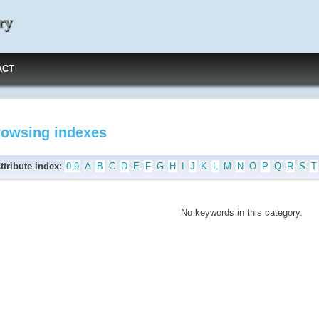
ry
ACT
rowsing indexes
ttribute index:
0-9
A
B
C
D
E
F
G
H
I
J
K
L
M
N
O
P
Q
R
S
T
No keywords in this category.