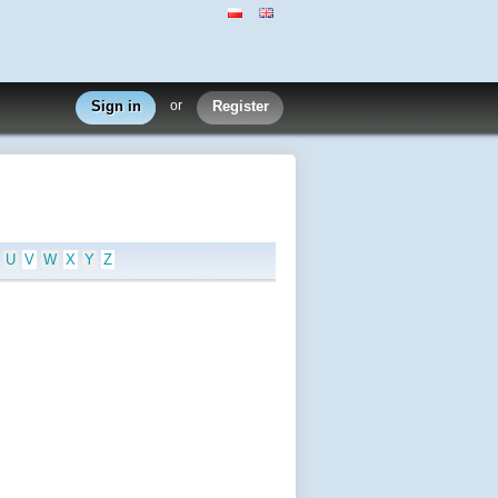
Sign in
or
Register
U
V
W
X
Y
Z