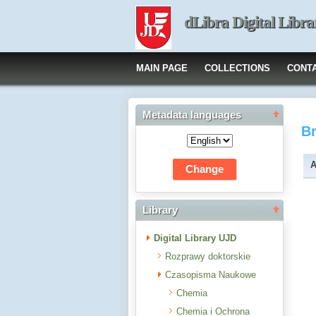
dLibra Digital Libra
MAIN PAGE
COLLECTIONS
CONT
Metadata languages
B
A
Library
Digital Library UJD
Rozprawy doktorskie
Czasopisma Naukowe
Chemia
Chemia i Ochrona