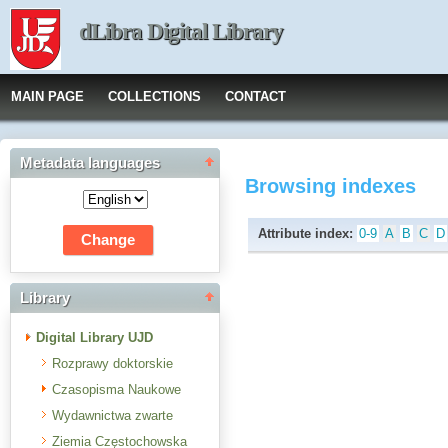
dLibra Digital Library
MAIN PAGE
COLLECTIONS
CONTACT
Metadata languages
Browsing indexes
Attribute index:
0-9
A
B
C
D
Library
Digital Library UJD
Rozprawy doktorskie
Czasopisma Naukowe
Wydawnictwa zwarte
Ziemia Częstochowska