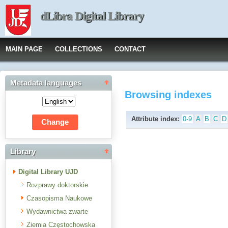
dLibra Digital Library
MAIN PAGE
COLLECTIONS
CONTACT
Metadata languages
Browsing indexes
Attribute index:
0-9
A
B
C
D
Library
Digital Library UJD
Rozprawy doktorskie
Czasopisma Naukowe
Wydawnictwa zwarte
Ziemia Częstochowska