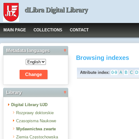
dLibra Digital Library
MAIN PAGE
COLLECTIONS
CONTACT
Metadata languages
Browsing indexes
Attribute index:
0-9
A
B
C
D
Library
Digital Library UJD
Rozprawy doktorskie
Czasopisma Naukowe
Wydawnictwa zwarte
Ziemia Częstochowska