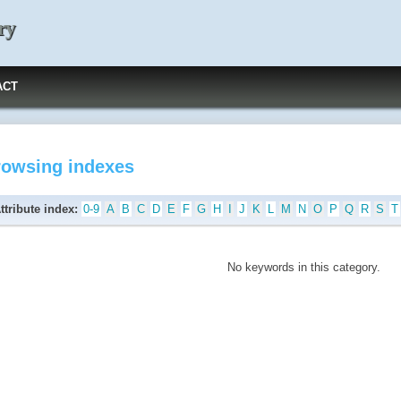
ry
ACT
rowsing indexes
ttribute index:
0-9
A
B
C
D
E
F
G
H
I
J
K
L
M
N
O
P
Q
R
S
T
No keywords in this category.