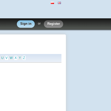
Sign in
or
Register
U
V
W
X
Y
Z