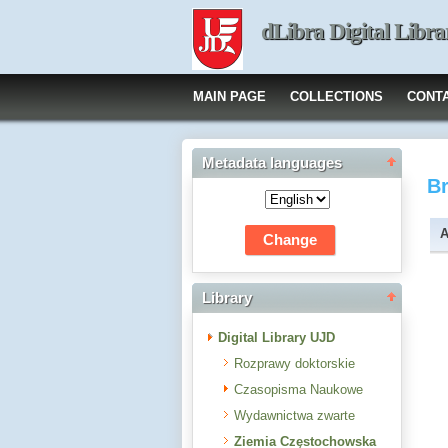
dLibra Digital Libra
MAIN PAGE
COLLECTIONS
CONT
Metadata languages
B
A
Library
Digital Library UJD
Rozprawy doktorskie
Czasopisma Naukowe
Wydawnictwa zwarte
Ziemia Częstochowska