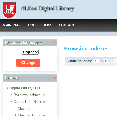
dLibra Digital Library
MAIN PAGE
COLLECTIONS
CONTACT
Metadata languages
Browsing indexes
Attribute index:
0-9
A
B
C
D
Library
Digital Library UJD
Rozprawy doktorskie
Czasopisma Naukowe
Chemia
Chemia i Ochrona