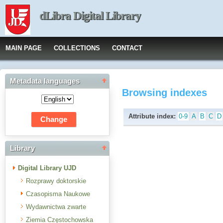
dLibra Digital Library
MAIN PAGE
COLLECTIONS
CONTACT
Metadata languages
Browsing indexes
Attribute index:
0-9
A
B
C
D
Library
Digital Library UJD
Rozprawy doktorskie
Czasopisma Naukowe
Wydawnictwa zwarte
Ziemia Częstochowska