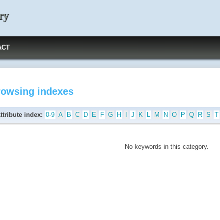
ry
ACT
rowsing indexes
ttribute index:
0-9
A
B
C
D
E
F
G
H
I
J
K
L
M
N
O
P
Q
R
S
T
No keywords in this category.