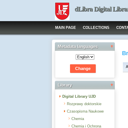
dLibra Digital Libra
MAIN PAGE
COLLECTIONS
CONT
Metadata languages
B
A
Library
Digital Library UJD
Rozprawy doktorskie
Czasopisma Naukowe
Chemia
Chemia i Ochrona