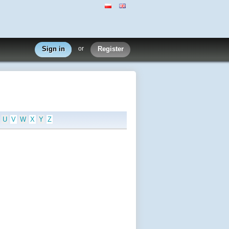
Sign in
or
Register
U
V
W
X
Y
Z