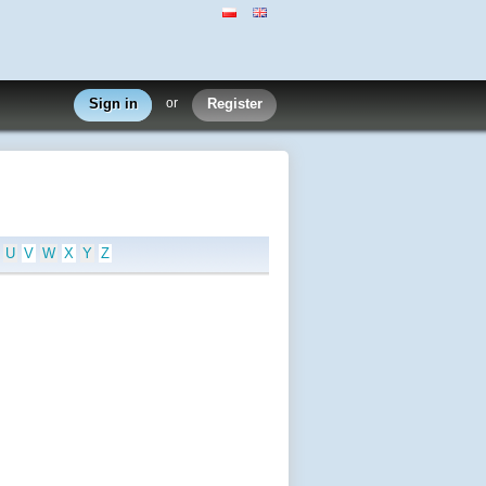
Sign in
or
Register
U
V
W
X
Y
Z