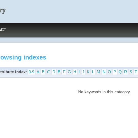
ry
ACT
rowsing indexes
ttribute index:
0-9
A
B
C
D
E
F
G
H
I
J
K
L
M
N
O
P
Q
R
S
T
No keywords in this category.