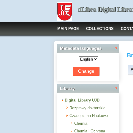
dLibra Digital Libra
MAIN PAGE
COLLECTIONS
CONT
Metadata languages
B
A
Library
Digital Library UJD
Rozprawy doktorskie
Czasopisma Naukowe
Chemia
Chemia i Ochrona