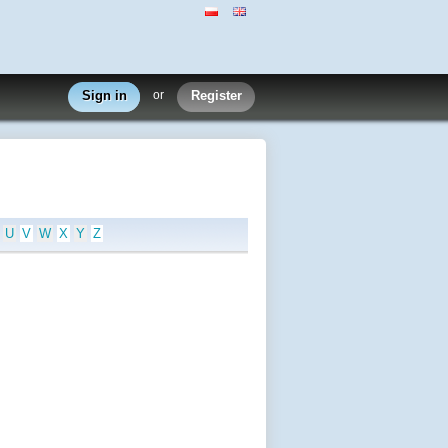
Sign in
or
Register
U
V
W
X
Y
Z