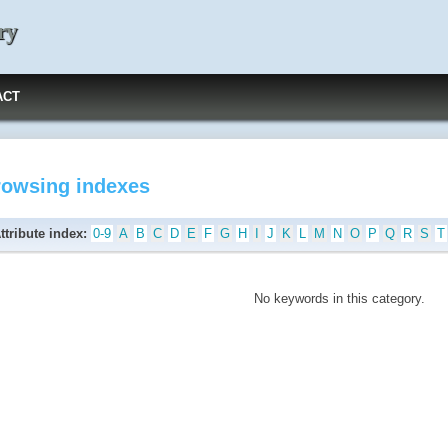
ry
ACT
rowsing indexes
ttribute index:
0-9
A
B
C
D
E
F
G
H
I
J
K
L
M
N
O
P
Q
R
S
T
No keywords in this category.