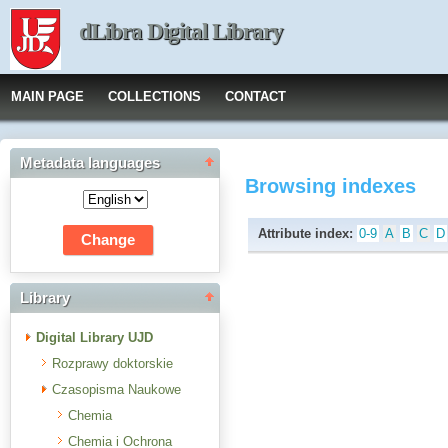
dLibra Digital Library
MAIN PAGE
COLLECTIONS
CONTACT
Metadata languages
Browsing indexes
Attribute index:
0-9
A
B
C
D
Library
Digital Library UJD
Rozprawy doktorskie
Czasopisma Naukowe
Chemia
Chemia i Ochrona