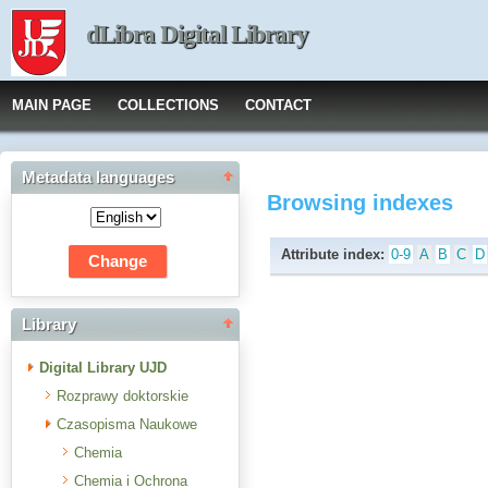
dLibra Digital Library
MAIN PAGE
COLLECTIONS
CONTACT
Metadata languages
Browsing indexes
Attribute index:
0-9
A
B
C
D
Library
Digital Library UJD
Rozprawy doktorskie
Czasopisma Naukowe
Chemia
Chemia i Ochrona