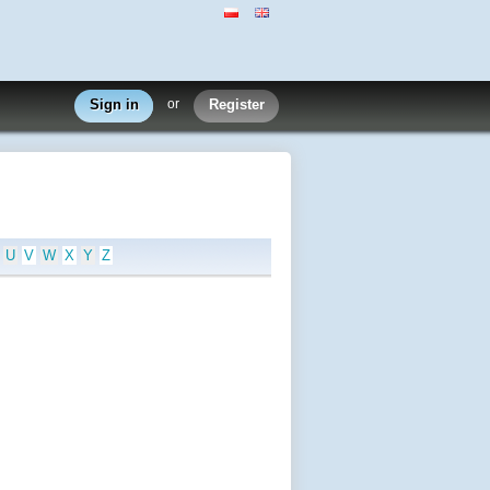
Sign in
or
Register
U
V
W
X
Y
Z