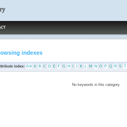
ry
ACT
rowsing indexes
ttribute index:
0-9
A
B
C
D
E
F
G
H
I
J
K
L
M
N
O
P
Q
R
S
T
No keywords in this category.