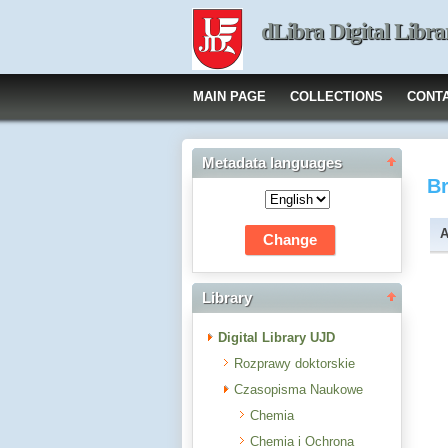
dLibra Digital Libra
MAIN PAGE
COLLECTIONS
CONT
Metadata languages
B
A
Library
Digital Library UJD
Rozprawy doktorskie
Czasopisma Naukowe
Chemia
Chemia i Ochrona