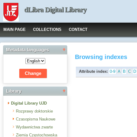
dLibra Digital Library
MAIN PAGE
COLLECTIONS
CONTACT
Metadata languages
Browsing indexes
Attribute index:
0-9
A
B
C
D
Library
Digital Library UJD
Rozprawy doktorskie
Czasopisma Naukowe
Wydawnictwa zwarte
Ziemia Częstochowska