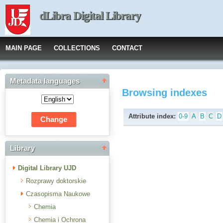
dLibra Digital Library
MAIN PAGE
COLLECTIONS
CONTACT
Metadata languages
Browsing indexes
Attribute index:
0-9
A
B
C
D
Library
Digital Library UJD
Rozprawy doktorskie
Czasopisma Naukowe
Chemia
Chemia i Ochrona