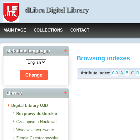
dLibra Digital Library
MAIN PAGE
COLLECTIONS
CONTACT
Metadata languages
Browsing indexes
Attribute index:
0-9
A
B
C
D
Library
Digital Library UJD
Rozprawy doktorskie
Czasopisma Naukowe
Wydawnictwa zwarte
Ziemia Częstochowska