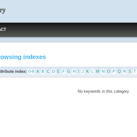
ry
ACT
rowsing indexes
ttribute index:
0-9
A
B
C
D
E
F
G
H
I
J
K
L
M
N
O
P
Q
R
S
T
No keywords in this category.