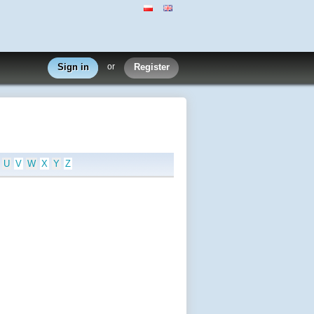
Sign in
or
Register
U
V
W
X
Y
Z