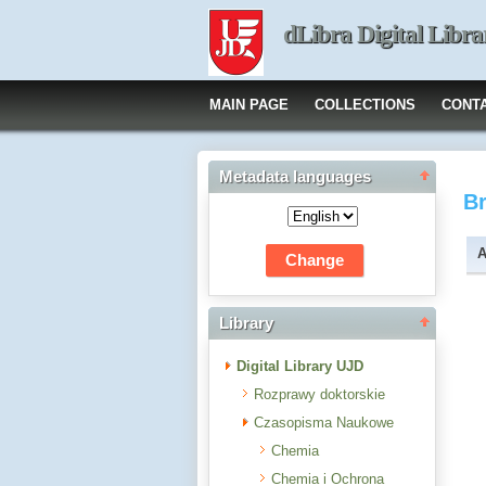
dLibra Digital Libra
MAIN PAGE
COLLECTIONS
CONT
Metadata languages
B
A
Library
Digital Library UJD
Rozprawy doktorskie
Czasopisma Naukowe
Chemia
Chemia i Ochrona