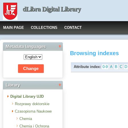
dLibra Digital Library
MAIN PAGE
COLLECTIONS
CONTACT
Metadata languages
Browsing indexes
Attribute index:
0-9
A
B
C
D
Library
Digital Library UJD
Rozprawy doktorskie
Czasopisma Naukowe
Chemia
Chemia i Ochrona