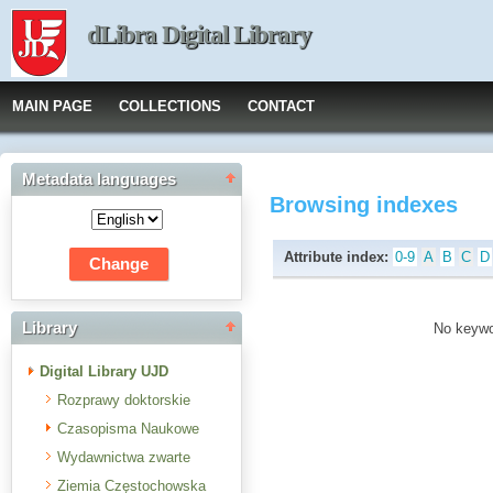
dLibra Digital Library
MAIN PAGE
COLLECTIONS
CONTACT
Metadata languages
Browsing indexes
Attribute index:
0-9
A
B
C
D
Library
No keywor
Digital Library UJD
Rozprawy doktorskie
Czasopisma Naukowe
Wydawnictwa zwarte
Ziemia Częstochowska