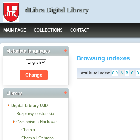
dLibra Digital Library
MAIN PAGE
COLLECTIONS
CONTACT
Metadata languages
Browsing indexes
Attribute index:
0-9
A
B
C
D
Library
Digital Library UJD
Rozprawy doktorskie
Czasopisma Naukowe
Chemia
Chemia i Ochrona