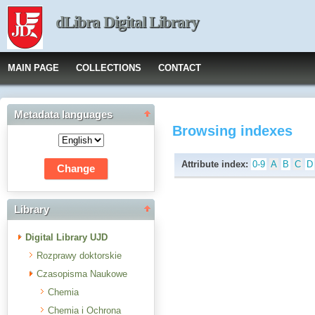
dLibra Digital Library
MAIN PAGE
COLLECTIONS
CONTACT
Metadata languages
Browsing indexes
Attribute index:
0-9
A
B
C
D
Library
Digital Library UJD
Rozprawy doktorskie
Czasopisma Naukowe
Chemia
Chemia i Ochrona