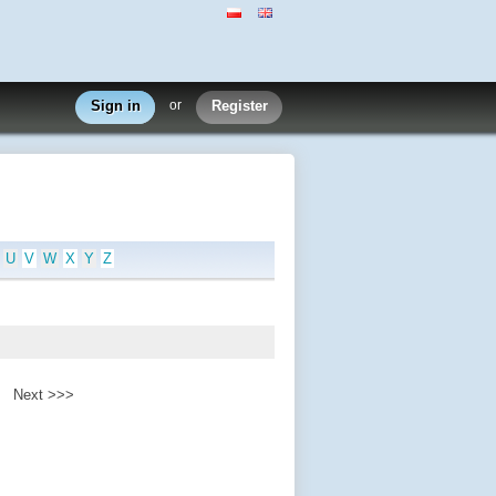
Sign in
or
Register
U
V
W
X
Y
Z
Next >>>