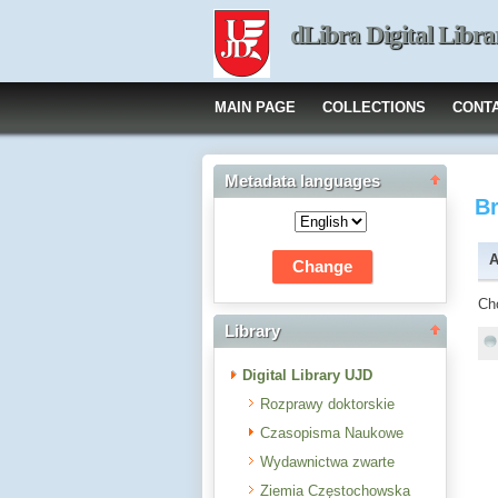
dLibra Digital Libra
MAIN PAGE
COLLECTIONS
CONT
Metadata languages
B
A
Ch
Library
Digital Library UJD
Rozprawy doktorskie
Czasopisma Naukowe
Wydawnictwa zwarte
Ziemia Częstochowska