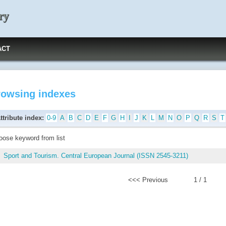
ry
ACT
rowsing indexes
ttribute index:
0-9
A
B
C
D
E
F
G
H
I
J
K
L
M
N
O
P
Q
R
S
T
oose keyword from list
Sport and Tourism. Central European Journal (ISSN 2545-3211)
<<< Previous
1 / 1