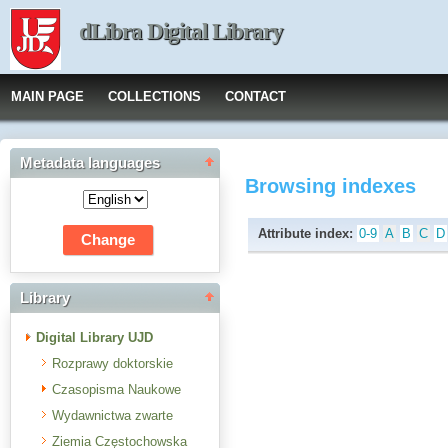
dLibra Digital Library
MAIN PAGE
COLLECTIONS
CONTACT
Metadata languages
Browsing indexes
Attribute index:
0-9
A
B
C
D
Library
Digital Library UJD
Rozprawy doktorskie
Czasopisma Naukowe
Wydawnictwa zwarte
Ziemia Częstochowska