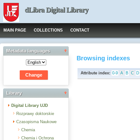
dLibra Digital Library
MAIN PAGE
COLLECTIONS
CONTACT
Metadata languages
Browsing indexes
Attribute index:
0-9
A
B
C
D
Library
Digital Library UJD
Rozprawy doktorskie
Czasopisma Naukowe
Chemia
Chemia i Ochrona