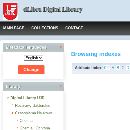
dLibra Digital Library
MAIN PAGE
COLLECTIONS
CONTACT
Metadata languages
Browsing indexes
Attribute index:
0-9
A
B
C
D
Library
Digital Library UJD
Rozprawy doktorskie
Czasopisma Naukowe
Chemia
Chemia i Ochrona