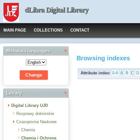
dLibra Digital Library
MAIN PAGE
COLLECTIONS
CONTACT
Metadata languages
Browsing indexes
Attribute index:
0-9
A
B
C
D
Library
Digital Library UJD
Rozprawy doktorskie
Czasopisma Naukowe
Chemia
Chemia i Ochrona