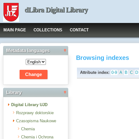
dLibra Digital Library
MAIN PAGE
COLLECTIONS
CONTACT
Metadata languages
Browsing indexes
Attribute index:
0-9
A
B
C
D
Library
Digital Library UJD
Rozprawy doktorskie
Czasopisma Naukowe
Chemia
Chemia i Ochrona