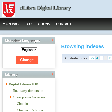
dLibra Digital Library
MAIN PAGE
COLLECTIONS
CONTACT
Metadata languages
Browsing indexes
Attribute index:
0-9
A
B
C
D
Library
Digital Library UJD
Rozprawy doktorskie
Czasopisma Naukowe
Chemia
Chemia i Ochrona