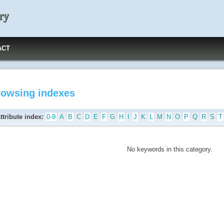
ry
ACT
rowsing indexes
ttribute index:
0-9
A
B
C
D
E
F
G
H
I
J
K
L
M
N
O
P
Q
R
S
T
No keywords in this category.