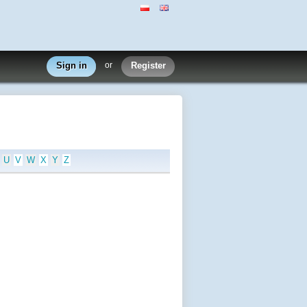
Sign in
or
Register
U
V
W
X
Y
Z