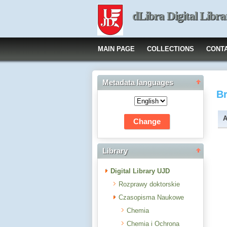
dLibra Digital Libra
MAIN PAGE
COLLECTIONS
CONT
Metadata languages
B
A
Library
Digital Library UJD
Rozprawy doktorskie
Czasopisma Naukowe
Chemia
Chemia i Ochrona