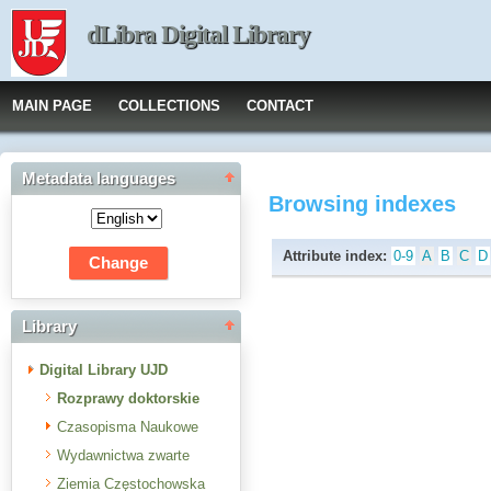
dLibra Digital Library
MAIN PAGE
COLLECTIONS
CONTACT
Metadata languages
Browsing indexes
Attribute index:
0-9
A
B
C
D
Library
Digital Library UJD
Rozprawy doktorskie
Czasopisma Naukowe
Wydawnictwa zwarte
Ziemia Częstochowska