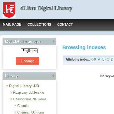
dLibra Digital Library
MAIN PAGE
COLLECTIONS
CONTACT
Metadata languages
Browsing indexes
Attribute index:
0-9
A
B
C
D
Library
No keywor
Digital Library UJD
Rozprawy doktorskie
Czasopisma Naukowe
Chemia
Chemia i Ochrona