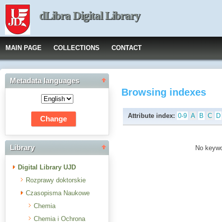
dLibra Digital Library
MAIN PAGE
COLLECTIONS
CONTACT
Metadata languages
Browsing indexes
Attribute index:
0-9
A
B
C
D
Library
No keywor
Digital Library UJD
Rozprawy doktorskie
Czasopisma Naukowe
Chemia
Chemia i Ochrona