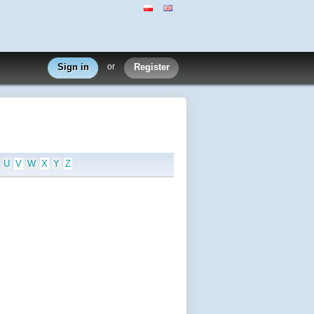
Sign in
or
Register
U
V
W
X
Y
Z