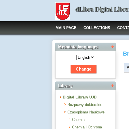
dLibra Digital Libra
MAIN PAGE
COLLECTIONS
CONT
Metadata languages
B
A
Library
Digital Library UJD
Rozprawy doktorskie
Czasopisma Naukowe
Chemia
Chemia i Ochrona