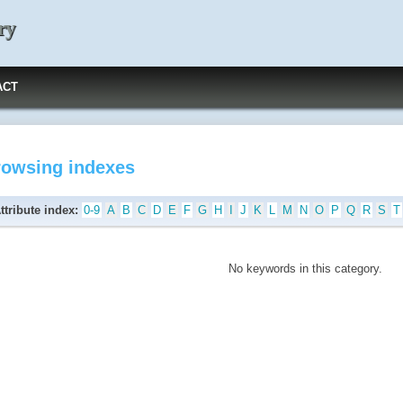
ry
ACT
rowsing indexes
ttribute index:
0-9
A
B
C
D
E
F
G
H
I
J
K
L
M
N
O
P
Q
R
S
T
No keywords in this category.