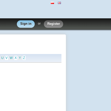
Sign in
or
Register
U
V
W
X
Y
Z