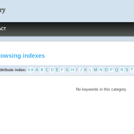
ry
ACT
rowsing indexes
ttribute index:
0-9
A
B
C
D
E
F
G
H
I
J
K
L
M
N
O
P
Q
R
S
T
No keywords in this category.