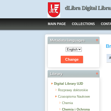
dLibra Digital Libra
MAIN PAGE
COLLECTIONS
CONT
Metadata languages
B
A
Library
Digital Library UJD
Rozprawy doktorskie
Czasopisma Naukowe
Chemia
Chemia i Ochrona