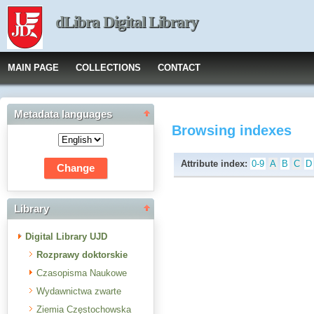
dLibra Digital Library
MAIN PAGE
COLLECTIONS
CONTACT
Metadata languages
Browsing indexes
Attribute index:
0-9
A
B
C
D
Library
Digital Library UJD
Rozprawy doktorskie
Czasopisma Naukowe
Wydawnictwa zwarte
Ziemia Częstochowska