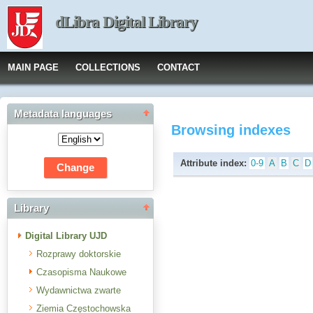
dLibra Digital Library
MAIN PAGE
COLLECTIONS
CONTACT
Metadata languages
Browsing indexes
Attribute index:
0-9
A
B
C
D
Library
Digital Library UJD
Rozprawy doktorskie
Czasopisma Naukowe
Wydawnictwa zwarte
Ziemia Częstochowska