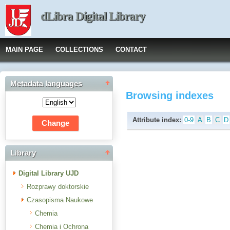
dLibra Digital Library
MAIN PAGE
COLLECTIONS
CONTACT
Metadata languages
Browsing indexes
Attribute index:
0-9
A
B
C
D
Library
Digital Library UJD
Rozprawy doktorskie
Czasopisma Naukowe
Chemia
Chemia i Ochrona