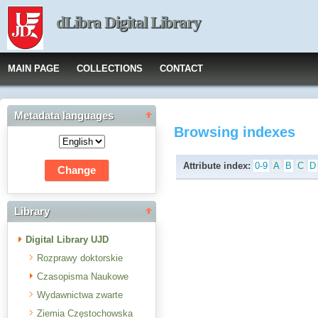
dLibra Digital Library
MAIN PAGE
COLLECTIONS
CONTACT
Metadata languages
Browsing indexes
Attribute index:
0-9
A
B
C
D
Library
Digital Library UJD
Rozprawy doktorskie
Czasopisma Naukowe
Wydawnictwa zwarte
Ziemia Częstochowska