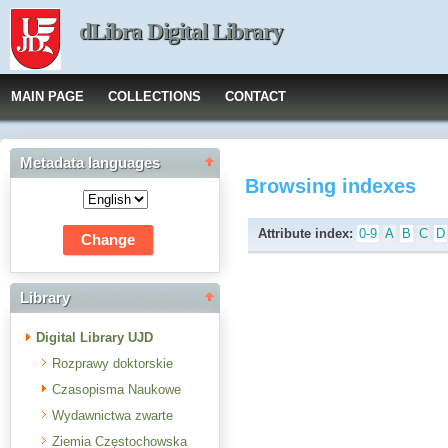
dLibra Digital Library
MAIN PAGE
COLLECTIONS
CONTACT
Metadata languages
Browsing indexes
Attribute index:
0-9
A
B
C
D
Library
Digital Library UJD
Rozprawy doktorskie
Czasopisma Naukowe
Wydawnictwa zwarte
Ziemia Częstochowska