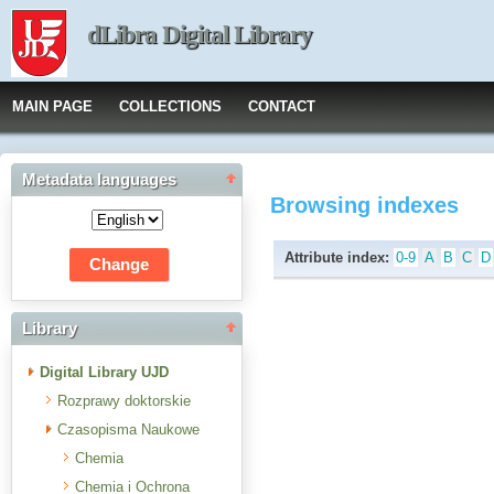
dLibra Digital Library
MAIN PAGE
COLLECTIONS
CONTACT
Metadata languages
Browsing indexes
Attribute index:
0-9
A
B
C
D
Library
Digital Library UJD
Rozprawy doktorskie
Czasopisma Naukowe
Chemia
Chemia i Ochrona