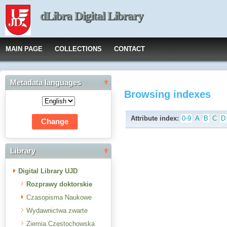
dLibra Digital Library
MAIN PAGE
COLLECTIONS
CONTACT
Metadata languages
Browsing indexes
Attribute index:
0-9
A
B
C
D
Library
Digital Library UJD
Rozprawy doktorskie
Czasopisma Naukowe
Wydawnictwa zwarte
Ziemia Częstochowska