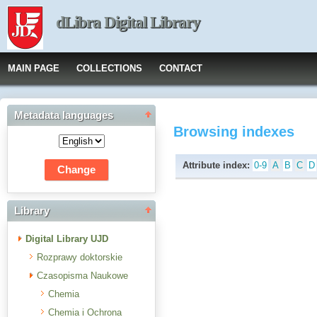
dLibra Digital Library
MAIN PAGE
COLLECTIONS
CONTACT
Metadata languages
Browsing indexes
Attribute index:
0-9
A
B
C
D
Library
Digital Library UJD
Rozprawy doktorskie
Czasopisma Naukowe
Chemia
Chemia i Ochrona