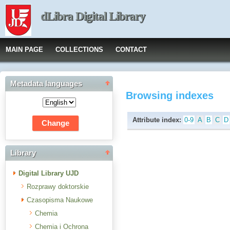
dLibra Digital Library
MAIN PAGE
COLLECTIONS
CONTACT
Metadata languages
Browsing indexes
Attribute index:
0-9
A
B
C
D
Library
Digital Library UJD
Rozprawy doktorskie
Czasopisma Naukowe
Chemia
Chemia i Ochrona